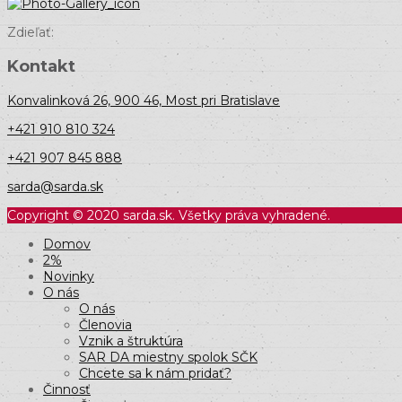
Zdieľať:
Kontakt
Konvalinková 26, 900 46, Most pri Bratislave
+421 910 810 324
+421 907 845 888
sarda@sarda.sk
Copyright © 2020 sarda.sk. Všetky práva vyhradené.
Domov
2%
Novinky
O nás
O nás
Členovia
Vznik a štruktúra
SAR DA miestny spolok SČK
Chcete sa k nám pridať?
Činnosť