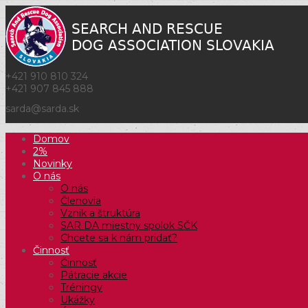
+421 910 810 324
+421 907 845 888
sarda@sarda.sk
Domov
2%
Novinky
O nás
O nás
Členovia
Vznik a štruktúra
SAR DA miestny spolok SČK
Chcete sa k nám pridať?
Činnosť
Činnosť
Pátracie akcie
Tréningy
Ukážky