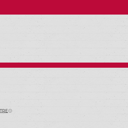
TRE
🙂