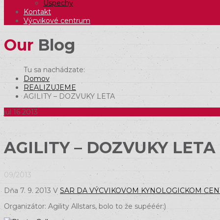
Úspechy
Kontakt
Výcvikové centrum
Our
Blog
Domov
REALIZUJEME
AGILITY – DOZVUKY LETA
júl
16
2013
AGILITY – DOZVUKY LETA
09/2013
Dňa 7. 9. 2013 V
SAR DA VÝCVIKOVOM KYNOLOGICKOM CEN
Organizátor: Agility Allstars, bolo to že supééér:)