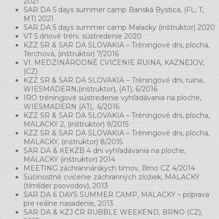
2021
SAR DA 5 days summer camp Banská Bystica, (FL, T,
MT) 2021
SAR DA 5 days summer camp Malacky (inštruktor) 2020
VT 5 dňové tréni. sústredenie 2020
KZZ SR & SAR DA SLOVAKIA – Tréningové dni, plocha,
Terchová, (inštruktor) 7/2016
VI. MEDZINÁRODNÉ CVIČENIE RUINA, KAZNĚJOV,
(CZ)
KZZ SR & SAR DA SLOVAKIA – Tréningové dni, ruina,
WIESMADERN,(inštruktor), (AT), 6/2016
IRO tréningové sústredenie vyhľadávania na ploche,
WIESMADERN (AT), 6/2016
KZZ SR & SAR DA SLOVAKIA – Tréningové dni, plocha,
MALACKY 2, (inštruktor) 9/2015
KZZ SR & SAR DA SLOVAKIA – Tréningové dni, plocha,
MALACKY, (inštruktor) 8/2015
SAR DA & KEKZB 4 dni vyhľadávania na ploche,
MALACKY (inštruktor) 2014
MEETING záchrannárskych tímov, Brno CZ 4/2014
Súčinostné cvičenie záchranných zložiek, MALACKY
(tímlíder psovodov), 2013
SAR DA 6 DAYS SUMMER CAMP, MALACKY – príprava
pre reálne nasadenie, 2013
SAR DA & KZJ ČR RUBBLE WEEKEND, BRNO (CZ),