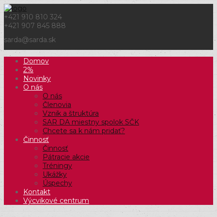
+421 910 810 324
+421 907 845 888
sarda@sarda.sk
Domov
2%
Novinky
O nás
O nás
Členovia
Vznik a štruktúra
SAR DA miestny spolok SČK
Chcete sa k nám pridať?
Činnosť
Činnosť
Pátracie akcie
Tréningy
Ukážky
Úspechy
Kontakt
Výcvikové centrum