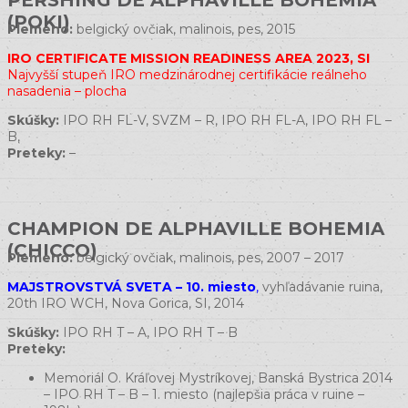
PERSHING DE ALPHAVILLE BOHEMIA
(POKI)
Plemeno:
belgický ovčiak, malinois, pes, 2015
IRO CERTIFICATE MISSION READINESS AREA 2023, SI
Najvyšší stupeň IRO medzinárodnej certifikácie reálneho
nasadenia – plocha
Skúšky:
IPO RH FL-V, SVZM – R, IPO RH FL-A, IPO RH FL –
B,
Preteky:
–
CHAMPION DE ALPHAVILLE BOHEMIA
(CHICCO)
Plemeno:
belgický ovčiak, malinois, pes, 2007 – 2017
MAJSTROVSTVÁ SVETA – 10. miesto
,
vyhľadávanie ruina,
20th IRO WCH, Nova Gorica, SI, 2014
Skúšky:
IPO RH T – A, IPO RH T – B
Preteky:
Memoriál O. Kráľovej Mystríkovej, Banská Bystrica 2014
– IPO RH T – B – 1. miesto (najlepšia práca v ruine –