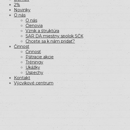
2%
Novinky
O nás
O nás
Členovia
Vznik a štruktúra
SAR DA miestny spolok SČK
Chcete sa k nám pridať?
Činnosť
Činnosť
Pátracie akcie
Tréningy
Ukážky
Úspechy
Kontakt
Výcvikové centrum