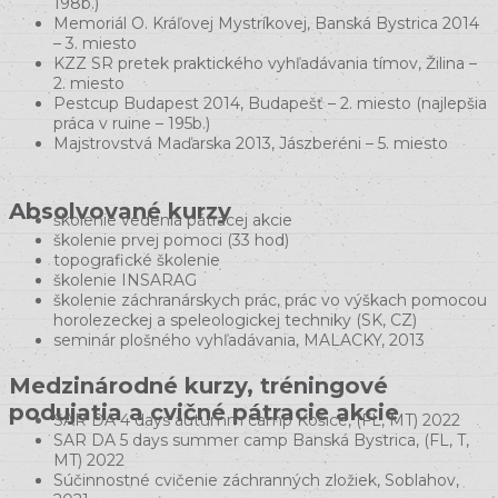
198b.)
Memoriál O. Kráľovej Mystríkovej, Banská Bystrica 2014
– 3. miesto
KZZ SR pretek praktického vyhľadávania tímov, Žilina –
2. miesto
Pestcup Budapest 2014, Budapešť – 2. miesto (najlepšia
práca v ruine – 195b.)
Majstrovstvá Maďarska 2013, Jászberéni – 5. miesto
Absolvované kurzy
školenie vedenia pátracej akcie
školenie prvej pomoci (33 hod)
topografické školenie
školenie INSARAG
školenie záchranárskych prác, prác vo výškach pomocou
horolezeckej a speleologickej techniky (SK, CZ)
seminár plošného vyhľadávania, MALACKY, 2013
Medzinárodné kurzy, tréningové
podujatia a cvičné pátracie akcie
SAR DA 4 days autumm camp Košice, (FL, MT) 2022
SAR DA 5 days summer camp Banská Bystrica, (FL, T,
MT) 2022
Súčinnostné cvičenie záchranných zložiek, Soblahov,