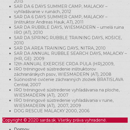
2013
SAR DA 6 DAYS SUMMER CAMP, MALACKY –
vyhľadávanie v ruinách, 2012
SAR DA 6 DAYS SUMMER CAMP, MALACKY –
(inštruktor Andreas Hauk, AT), 2011
SAR DA RUBBLE DAYS, WIESMADERN – umelá ruina
IRO (AT), 2010
SAR DA SPRING RUBBLE TRAINING DAYS, KOŠICE,
2010
SAR DA AREA TRAINING DAYS, NITRA, 2010
SAR DA ANNUAL RUBBLE SEARCH DAYS, MALACKY –
(HR, GE) 2009
12th ANNUAL EXERCISE CRDA PULA (HR),2009,
IRO tréningové sústredenie inštruktorov
záchranárskych psov, WIESMADERN (AT), 2008
Súčinostné cvičenie záchranných zložiek BRATISLAVA
Central, 2007
IRO tréningové sústredenie vyhľadávania na ploche,
WIESMADERN (AT), 2007
IRO tréningové sústredenie vyhľadávania v ruine,
WIESMADERN (AT), 2007, 2009
DOG RESCUE MALACKY 2000, 2006
Copyright © 2020 sarda.sk. Všetky práva vyhradené.
Domov