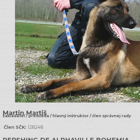
Martin Martiš
zakladateľ / predseda / hlavný inštruktor / člen správnej rady
Člen SČK:
128248