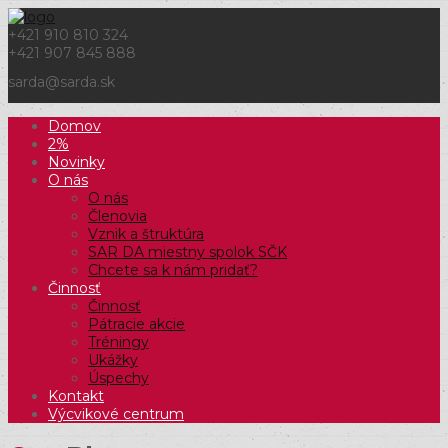
+421 910 810 324
+421 907 845 888
sarda@sarda.sk
Domov
2%
Novinky
O nás
O nás
Členovia
Vznik a štruktúra
SAR DA miestny spolok SČK
Chcete sa k nám pridať?
Činnosť
Činnosť
Pátracie akcie
Tréningy
Ukážky
Úspechy
Kontakt
Výcvikové centrum