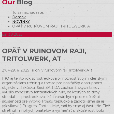
Our
Blog
Domov
NOVINKY
OPÄŤ V RUINOVOM RAJI, TRITOLWERK, AT
jún
30
2025
OPÄŤ V RUINOVOM RAJI,
TRITOLWERK, AT
27. – 29. 6. 2025 Tri dni v ruinovom raji Tritolwerk AT!
IRO aj tento rok sprostredkovalo možnosť svojim členským
organizáciam tréning v tomto pre nás ťažko dostupnom
objekte v Rakúsku. Šesť SAR DA záchranárskych tímov
využilo množstvo fantastických ruín, na ktorých sa tímy
striedali a sprostredkovali záchranárskym psom dôležité
skúsenosti pre výcvik. Trošku teplúčko a zapotili sme sa aj
výcvikovo:) Progres! Fantastické, radi by sme aj častejšie. Tiež
stretnúť mnohých priateľov a vymieňať si skúsenosti bolo