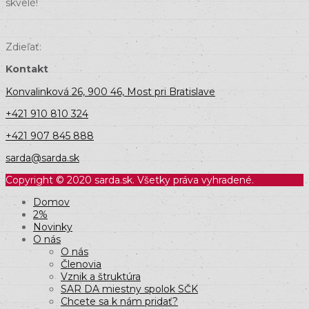
skvelé!
Zdieľať:
Kontakt
Konvalinková 26, 900 46, Most pri Bratislave
+421 910 810 324
+421 907 845 888
sarda@sarda.sk
Copyright © 2020 sarda.sk. Všetky práva vyhradené.
Domov
2%
Novinky
O nás
O nás
Členovia
Vznik a štruktúra
SAR DA miestny spolok SČK
Chcete sa k nám pridať?