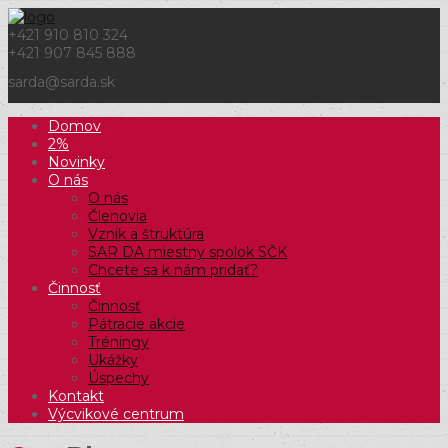
+421 910 810 324
+421 907 845 888
sarda@sarda.sk
Domov
2%
Novinky
O nás
O nás
Členovia
Vznik a štruktúra
SAR DA miestny spolok SČK
Chcete sa k nám pridať?
Činnosť
Činnosť
Pátracie akcie
Tréningy
Ukážky
Úspechy
Kontakt
Výcvikové centrum