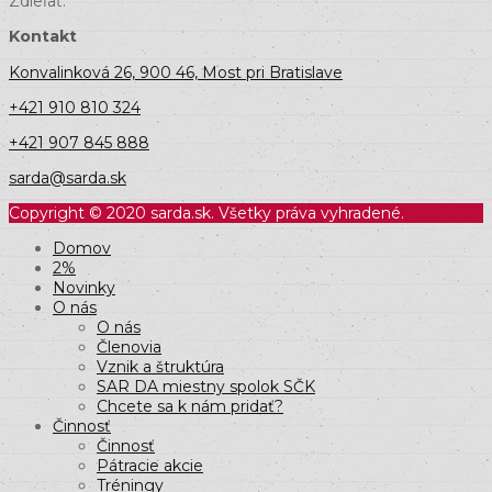
Zdieľať:
Kontakt
Konvalinková 26, 900 46, Most pri Bratislave
+421 910 810 324
+421 907 845 888
sarda@sarda.sk
Copyright © 2020 sarda.sk. Všetky práva vyhradené.
Domov
2%
Novinky
O nás
O nás
Členovia
Vznik a štruktúra
SAR DA miestny spolok SČK
Chcete sa k nám pridať?
Činnosť
Činnosť
Pátracie akcie
Tréningy