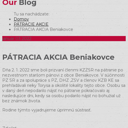
Our
Blog
Domov
PÁTRACIE AKCIE
PÁTRACIA AKCIA Beniakovce
január
03
2022
PÁTRACIA AKCIA Beniakovce
Dňa 2. 1. 2022 sme boli prizvaní členmi KZZSR na pátranie po
nezvestnom staršom pánovi z obce Beniakovce. V súčinnosti
PZ SR a za spolupráce s PZ, DHZ ,ZSV a členov KZB KE sa
prehľadávali rieky Torysa a okolité lokality tejto obce. Osobu sa
v daný deň nepodarilo nájsť no pátranie pokračovalo aj
nasledujúce dni, kedy sa osobu podarilo nájsť no bohužial už
bez známok života.
Rodine týmto vyjadrujeme úprimnú sústrasť.