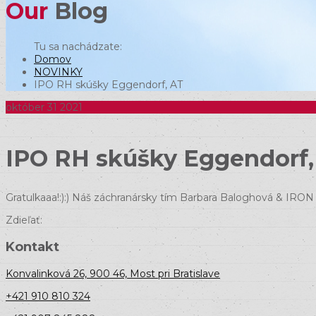
Our
Blog
Domov
NOVINKY
IPO RH skúšky Eggendorf, AT
október
31
2021
IPO RH skúšky Eggendorf,
Gratulkaaa!:):) Náš záchranársky tím Barbara Baloghová & IRON
Zdieľať:
Kontakt
Konvalinková 26, 900 46, Most pri Bratislave
+421 910 810 324