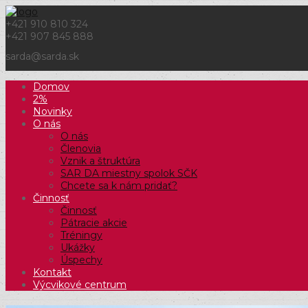
+421 910 810 324
+421 907 845 888
sarda@sarda.sk
Domov
2%
Novinky
O nás
O nás
Členovia
Vznik a štruktúra
SAR DA miestny spolok SČK
Chcete sa k nám pridať?
Činnosť
Činnosť
Pátracie akcie
Tréningy
Ukážky
Úspechy
Kontakt
Výcvikové centrum