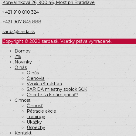
Konvalinková 26, 900 46, Most pri Bratislave
+421 910 810 324
+421 907 845 888
sarda@sarda.sk
Copyright © 2020 sarda.sk. Všetky práva vyhradené.
Domov
2%
Novinky
O nás
O nás
Členovia
Vznik a štruktúra
SAR DA miestny spolok SČK
Chcete sa k nám pridať?
Činnosť
Činnosť
Pátracie akcie
Tréningy
Ukážky
Úspechy
Kontakt