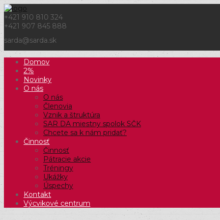
+421 910 810 324
+421 907 845 888
sarda@sarda.sk
Domov
2%
Novinky
O nás
O nás
Členovia
Vznik a štruktúra
SAR DA miestny spolok SČK
Chcete sa k nám pridať?
Činnosť
Činnosť
Pátracie akcie
Tréningy
Ukážky
Úspechy
Kontakt
Výcvikové centrum