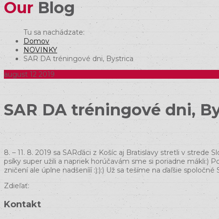
Our
Blog
Domov
NOVINKY
SAR DA tréningové dni, Bystrica
august
12
2019
SAR DA tréningové dni, By
8. – 11. 8. 2019 sa SARďáci z Košíc aj Bratislavy stretli v stre
psíky super užili a napriek horúčavám sme si poriadne mákli:) 
zničení ale úplne nadšenííí :):):) Už sa tešíme na ďaľšie spolo
Zdieľať:
Kontakt