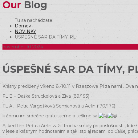
Our
Blog
Domov
NOVINKY
ÚSPEŠNÉ SAR DA TÍMY, PL
november
10
2024
ÚSPEŠNÉ SAR DA TÍMY, P
Krásny predĺžený víkend 8.-10.11 v Rzeszowe Pl za nami . Dva n
FL B – Daška Struckelová a Ziva (89/193)
FL A – Petra Vargošková Semianová a Aelin ( 70/176)
k čomu im srdečne gratulujeme a tešíme sa
.
Aj keď tím Peťa a Aelin zažili trocha smoly pri poslušnosti , k
v lese s krásnym hodnotením a tak isto aj radami do ďalšej prác