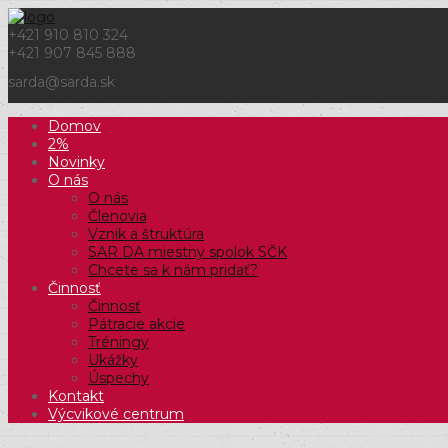
+421 910 810 324
+421 907 845 888
sarda@sarda.sk
Domov
2%
Novinky
O nás
O nás
Členovia
Vznik a štruktúra
SAR DA miestny spolok SČK
Chcete sa k nám pridať?
Činnosť
Činnosť
Pátracie akcie
Tréningy
Ukážky
Úspechy
Kontakt
Výcvikové centrum