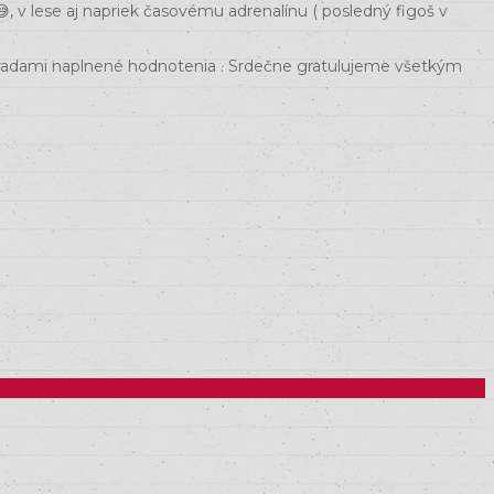
, v lese aj napriek časovému adrenalínu ( posledný figoš v
a radami naplnené hodnotenia . Srdečne gratulujeme všetkým