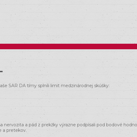
L
aše SAR DA tímy splnili limit medzinárodnej skúšky:
de sa nervozita a pád z prekžky výrazne podpísali pod bodové hod
e a pretekov.