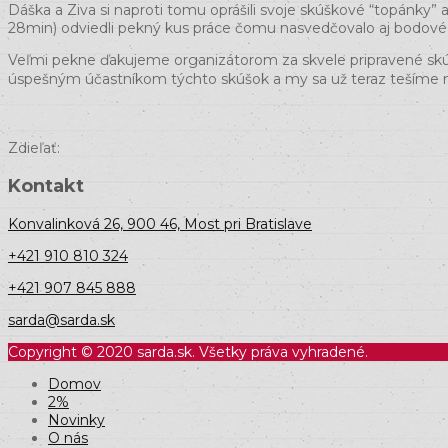
Dáška a Ziva si naproti tomu oprášili svoje skúškové “topánky
28min) odviedli pekný kus práce čomu nasvedčovalo aj bodové
Veľmi pekne ďakujeme organizátorom za skvele pripravené skú
úspešným účastníkom týchto skúšok a my sa už teraz tešíme n
Zdieľať:
Kontakt
Konvalinková 26, 900 46, Most pri Bratislave
+421 910 810 324
+421 907 845 888
sarda@sarda.sk
Copyright © 2020 sarda.sk. Všetky práva vyhradené.
Domov
2%
Novinky
O nás